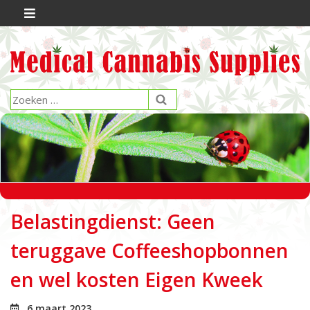
Belastingdienst: Geen
teruggave Coffeeshopbonnen
en wel kosten Eigen Kweek
6 maart 2023