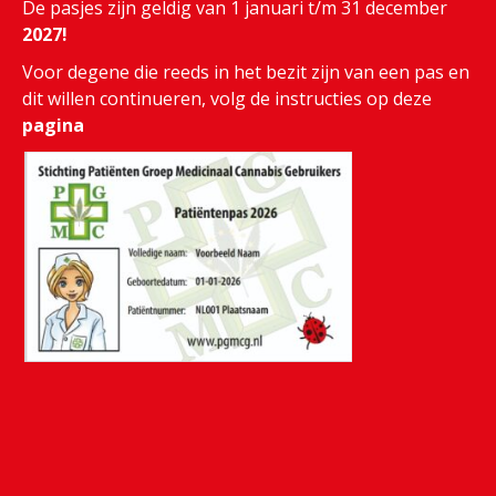
De pasjes zijn geldig van 1 januari t/m 31 december
2027!
Voor degene die reeds in het bezit zijn van een pas en
dit willen continueren, volg de instructies op deze
pagina