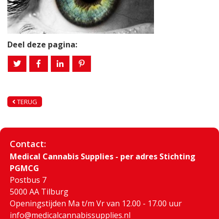
Deel deze pagina:
TERUG
Contact:
Medical Cannabis Supplies - per adres Stichting
PGMCG
Postbus 7
5000 AA Tilburg
Openingstijden Ma t/m Vr van 12.00 - 17.00 uur
info@medicalcannabissupplies.nl