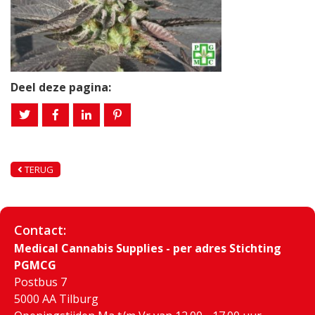
Deel deze pagina:
TERUG
Contact:
Medical Cannabis Supplies - per adres Stichting
PGMCG
Postbus 7
5000 AA Tilburg