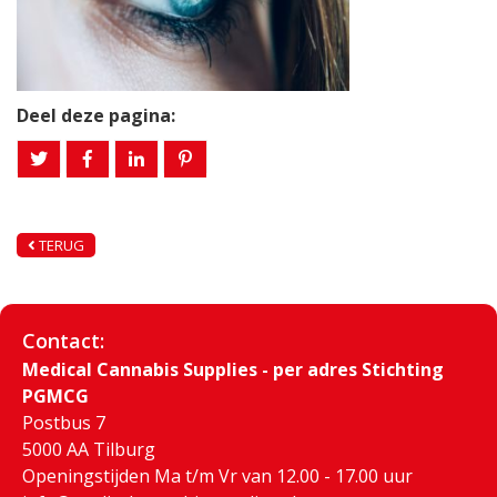
Deel deze pagina:
TERUG
Contact:
Medical Cannabis Supplies - per adres Stichting
PGMCG
Postbus 7
5000 AA Tilburg
Openingstijden Ma t/m Vr van 12.00 - 17.00 uur