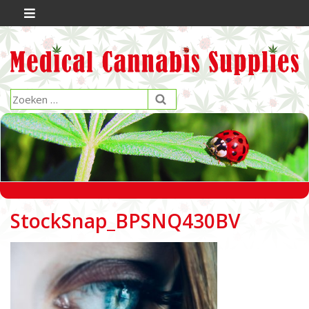
StockSnap_BPSNQ430BV