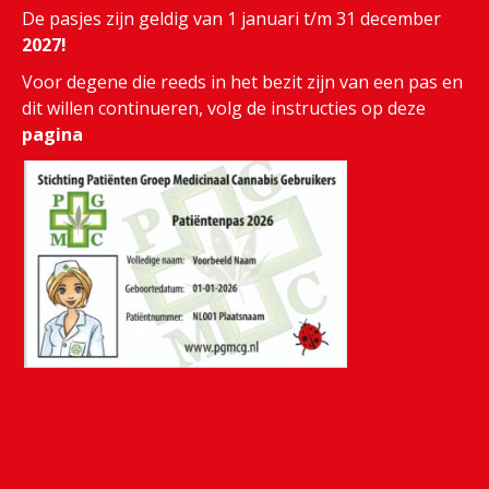
De pasjes zijn geldig van 1 januari t/m 31 december
2027!
Voor degene die reeds in het bezit zijn van een pas en
dit willen continueren, volg de instructies op deze
pagina