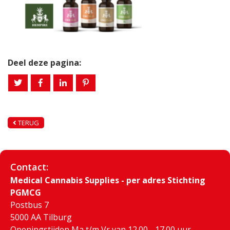
Deel deze pagina:
TERUG
Contact:
Medical Cannabis Supplies - per adres Stichting
PGMCG
Postbus 7
5000 AA Tilburg
Openingstijden Ma t/m Vr van 12.00 - 17.00 uur