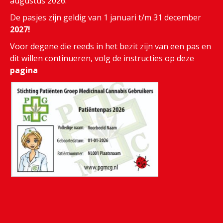
augustus 2026.
De pasjes zijn geldig van 1 januari t/m 31 december
2027!
Voor degene die reeds in het bezit zijn van een pas en
dit willen continueren, volg de instructies op deze
pagina