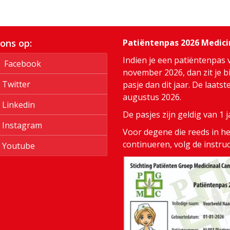
 ons op:
Patiëntenpas 2026 Medic
Indien je een patiëntenpas 
Facebook
november 2026, dan zit je bi
Twitter
pasje dan dit jaar. De laats
augustus 2026.
Linkedin
De pasjes zijn geldig van 1
Instagram
Voor degene die reeds in het
continueren, volg de instru
Youtube