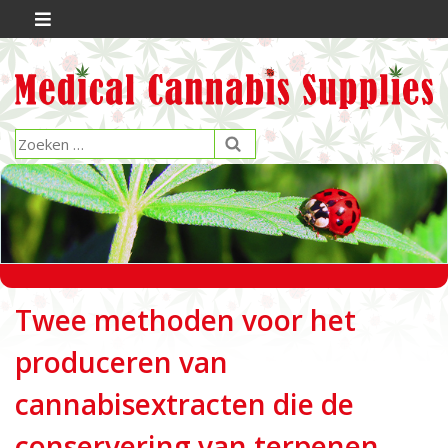
Twee methoden voor het
produceren van
cannabisextracten die de
conservering van terpenen