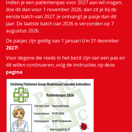
Indien je een patiëntenpas voor 2027 aan wil vragen,
doe dit dan voor 1 november 2026, dan zit je bij de
eerste batch van 2027. Je ontvangt je pasje dan dit
jaar. De laatste batch van 2026 is verzonden op 7
augustus 2026.
De pasjes zijn geldig van 1 januari t/m 31 december
2027!
Voor degene die reeds in het bezit zijn van een pas en
dit willen continueren, volg de instructies op deze
pagina