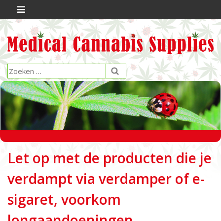
Let op met de producten die je
verdampt via verdamper of e-
sigaret, voorkom
longaandoeningen