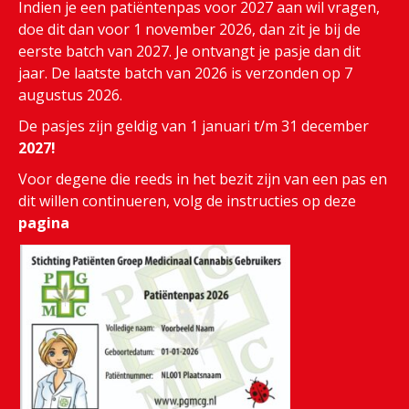
Indien je een patiëntenpas voor 2027 aan wil vragen,
doe dit dan voor 1 november 2026, dan zit je bij de
eerste batch van 2027. Je ontvangt je pasje dan dit
jaar. De laatste batch van 2026 is verzonden op 7
augustus 2026.
De pasjes zijn geldig van 1 januari t/m 31 december
2027!
Voor degene die reeds in het bezit zijn van een pas en
dit willen continueren, volg de instructies op deze
pagina