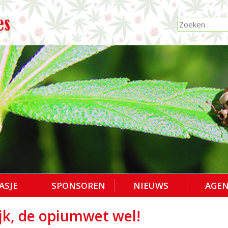
ASJE
SPONSOREN
NIEUWS
AGE
ijk, de opiumwet wel!