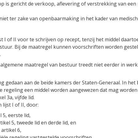
is gericht de verkoop, aflevering of verstrekking van een mid
dt niet ter zake van openbaarmaking in het kader van medisch
st I of II voor te schrijven op recept, tenzij het middel daart
uur. Bij de maatregel kunnen voorschriften worden gesteld
.
e algemene maatregel van bestuur treedt niet eerder in werk
ng gedaan aan de beide kamers der Staten-Generaal. In het 
eriële regeling een middel worden aangewezen dat mag worde
 3a, vijfde lid.
ijst I of II, door:
5, eerste lid,
ikel 5, tweede lid en derde lid, en
artikel 6,
iële regeling vastgestelde voorschriften.