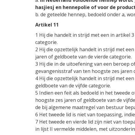
a.
in Nederland voldoende hennep wordt 
hasjiesj en hennepolie of voor de produ
b. de geteelde hennep, bedoeld onder a, wo
Artikel 11
1 Hij die handelt in strijd met een in arti
categorie.
2 Hij die opzettelijk handelt in strijd met 
jaren of geldboete van de vierde categorie.
3 Hij die in de uitoefening van een beroep of
gevangenisstraf van ten hoogste zes jaren o
4 Hij die opzettelijk handelt in strijd met e
geldboete van de vijfde categorie.
5 Indien een feit als bedoeld in het tweede 
hoogste zes jaren of geldboete van de vijf
de bij algemene maatregel van bestuur bepa
6 Het tweede lid is niet van toepassing, ind
7 Het tweede en vierde lid zijn niet van toe
in lijst II vermelde middelen, met uitzonderi