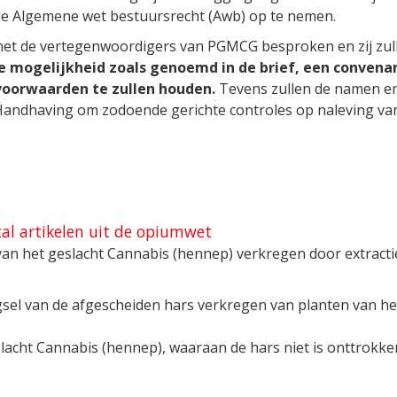
 de Algemene wet bestuursrecht (Awb) op te nemen.
 met de vertegenwoordigers van PGMCG besproken en zij zu
de mogelijkheid zoals genoemd in de brief, een conven
 voorwaarden te zullen houden.
Tevens zullen de namen e
andhaving om zodoende gerichte controles op naleving van
l artikelen uit de opiumwet
n het geslacht Cannabis (hennep) verkregen door extractie 
gsel van de afgescheiden hars verkregen van planten van h
slacht Cannabis (hennep), waaraan de hars niet is onttrokk