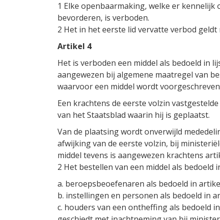
1 Elke openbaarmaking, welke er kennelijk op 
bevorderen, is verboden.
2 Het in het eerste lid vervatte verbod gel
Artikel 4
Het is verboden een middel als bedoeld in lij
aangewezen bij algemene maatregel van best
waarvoor een middel wordt voorgeschreven
Een krachtens de eerste volzin vastgesteld
van het Staatsblad waarin hij is geplaatst.
Van de plaatsing wordt onverwijld mededeli
afwijking van de eerste volzin, bij minist
middel tevens is aangewezen krachtens artikel
2 Het bestellen van een middel als bedoeld in l
a. beroepsbeoefenaren als bedoeld in artikel 
b. instellingen en personen als bedoeld in art
c. houders van een ontheffing als bedoeld in 
geschiedt met inachtneming van bij minister