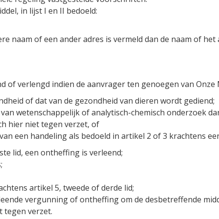
el, in lijst I en II bedoeld:
dere naam of een ander adres is vermeld dan de naam of het
nd of verlengd indien de aanvrager ten genoegen van Onze 
ndheid of dat van de gezondheid van dieren wordt gediend;
 van wetenschappelijk of analytisch-chemisch onderzoek dan
 hier niet tegen verzet, of
 van een handeling als bedoeld in artikel 2 of 3 krachtens 
te lid, een ontheffing is verleend;
;
chtens artikel 5, tweede of derde lid;
leende vergunning of ontheffing om de desbetreffende midde
t tegen verzet.