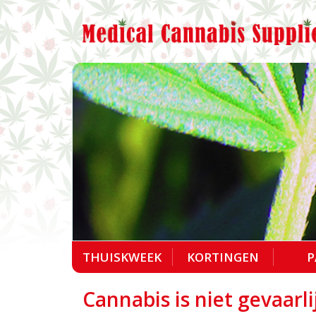
THUISKWEEK
KORTINGEN
P
Cannabis is niet gevaarl