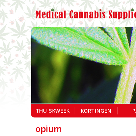
THUISKWEEK
KORTINGEN
P
opium