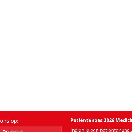
 ons op:
Patiëntenpas 2026 Medic
Indien je een patiëntenpas 