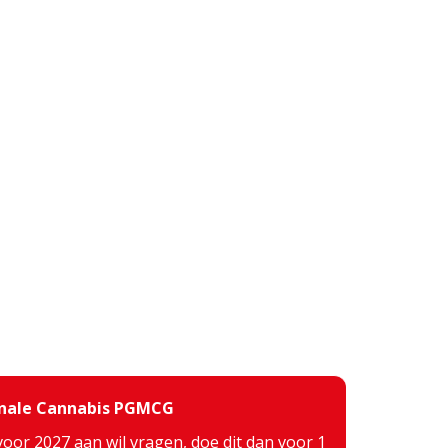
inale Cannabis PGMCG
voor 2027 aan wil vragen, doe dit dan voor 1