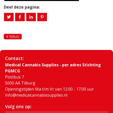
Deel deze pagina:
TERUG
Contact:
Medical Cannabis Supplies - per adres Stichting
PGMCG
Postbus 7
5000 AA Tilburg
Openingstijden Ma t/m Vr van 12.00 - 17.00 uur
info@medicalcannabissupplies.nl
Volg ons op: