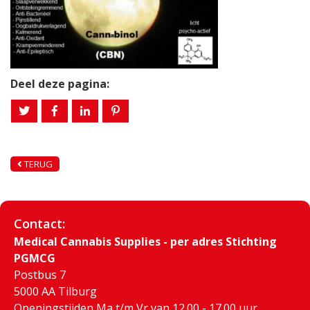
Deel deze pagina:
TERUG
Contact:
Medical Cannabis Supplies - per adres Stichting
PGMCG
Postbus 7
5000 AA Tilburg
Openingstijden Ma t/m Vr van 12.00 - 17.00 uur