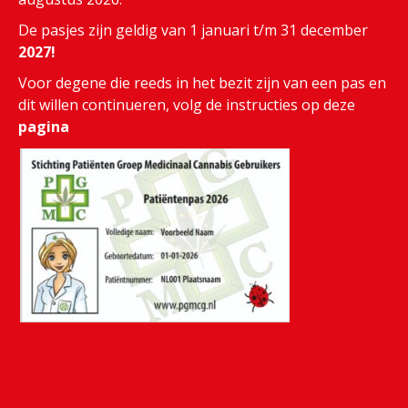
De pasjes zijn geldig van 1 januari t/m 31 december
2027!
Voor degene die reeds in het bezit zijn van een pas en
dit willen continueren, volg de instructies op deze
pagina