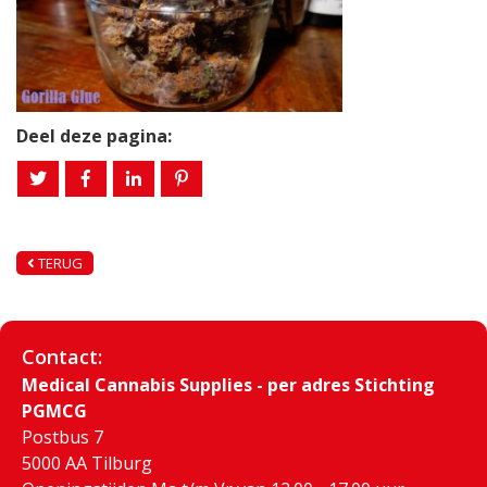
Deel deze pagina:
TERUG
Contact:
Medical Cannabis Supplies - per adres Stichting
PGMCG
Postbus 7
5000 AA Tilburg