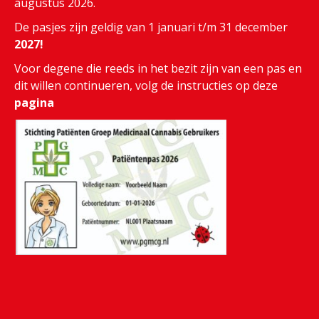
augustus 2026.
De pasjes zijn geldig van 1 januari t/m 31 december
2027!
Voor degene die reeds in het bezit zijn van een pas en
dit willen continueren, volg de instructies op deze
pagina