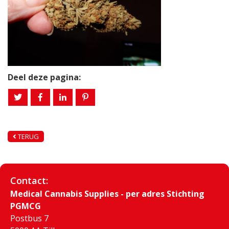
Deel deze pagina:
TERUG
Contact:
Medical Cannabis Supplies - per adres Stichting
PGMCG
Postbus 7