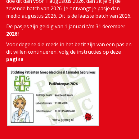
doe dit dan voor 1 augustus 2026, dan zit je bij de
zevende batch van 2026. Je ontvangt je pasje dan
medio augustus 2026. Dit is de laatste batch van 2026.
De pasjes zijn geldig van 1 januari t/m 31 december
2026!
Voor degene die reeds in het bezit zijn van een pas en
dit willen continueren, volg de instructies op deze
pagina