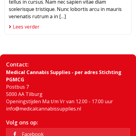
tellus in cursus. Nam nec sapien vitae diam
scelerisque tristique. Nunc lobortis arcu in mauris
venenatis rutrum a in […]
Lees verder
Contact:
Medical Cannabis Supplies - per adres Stichting
PGMCG
Postbus 7
5000 AA Tilburg
Openingstijden Ma t/m Vr van 12.00 - 17.00 uur
info@medicalcannabissupplies.nl
Volg ons op:
Facebook