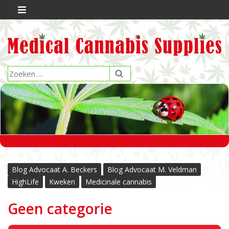
Blog Advocaat A. Beckers
Blog Advocaat M. Veldman
HighLife
Kweken
Medicinale cannabis
Geen categorie