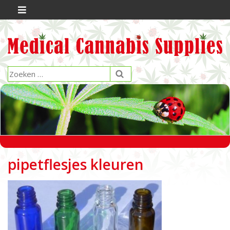
pipetflesjes kleuren