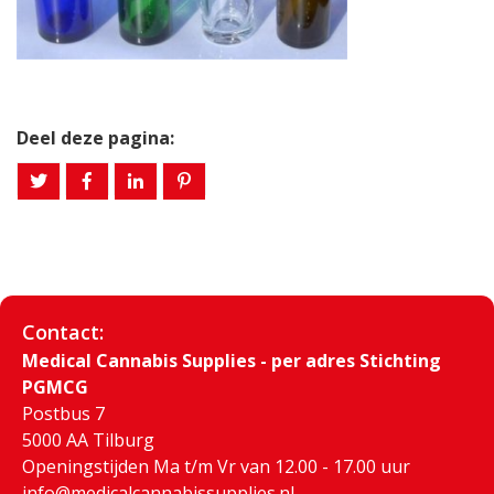
Deel deze pagina:
Contact:
Medical Cannabis Supplies - per adres Stichting
PGMCG
Postbus 7
5000 AA Tilburg
Openingstijden Ma t/m Vr van 12.00 - 17.00 uur
info@medicalcannabissupplies.nl