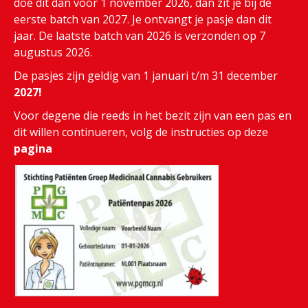
doe dit dan voor 1 november 2026, dan zit je bij de
eerste batch van 2027. Je ontvangt je pasje dan dit
jaar. De laatste batch van 2026 is verzonden op 7
augustus 2026.
De pasjes zijn geldig van 1 januari t/m 31 december
2027!
Voor degene die reeds in het bezit zijn van een pas en
dit willen continueren, volg de instructies op deze
pagina