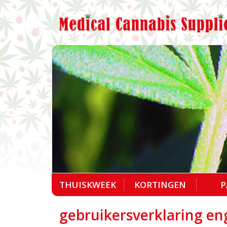
THUISKWEEK
KORTINGEN
P
gebruikersverklaring en