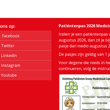
 ons op:
Patiëntenpas 2026 Medic
Indien je een patiëntenpas 
Facebook
augustus 2026, dan zit je bi
Twitter
pasje dan medio augustus 20
De pasjes zijn geldig van 1
Linkedin
Voor degene die reeds in het
Instagram
continueren, volg de instru
Youtube