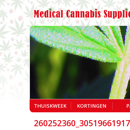
THUISKWEEK
KORTINGEN
P
260252360_3051966191