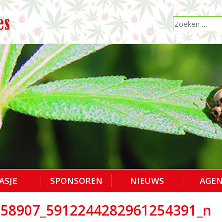
ASJE
SPONSOREN
NIEUWS
AGE
758907_5912244282961254391_n