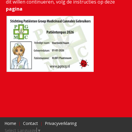
dit willen continueren, volg de instructies op deze
pagina
Home
Contact
Privacyverklaring
Select Language
▼