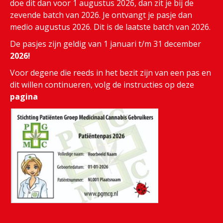
doe dit dan voor 1 augustus 2026, dan zit je bij de
zevende batch van 2026. Je ontvangt je pasje dan
medio augustus 2026. Dit is de laatste batch van 2026.
De pasjes zijn geldig van 1 januari t/m 31 december
2026!
Voor degene die reeds in het bezit zijn van een pas en
dit willen continueren, volg de instructies op deze
pagina