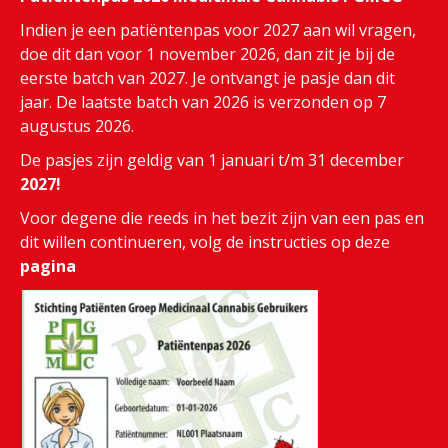
Indien je een patiëntenpas voor 2027 aan wil vragen,
doe dit dan voor 1 november 2026, dan zit je bij de
eerste batch van 2027. Je ontvangt je pasje dan dit
jaar. De laatste batch van 2026 is verzonden op 7
augustus 2026.
De pasjes zijn geldig van 1 januari t/m 31 december
2027!
Voor degene die reeds in het bezit zijn van een pas en
dit willen continueren, volg de instructies op deze
pagina