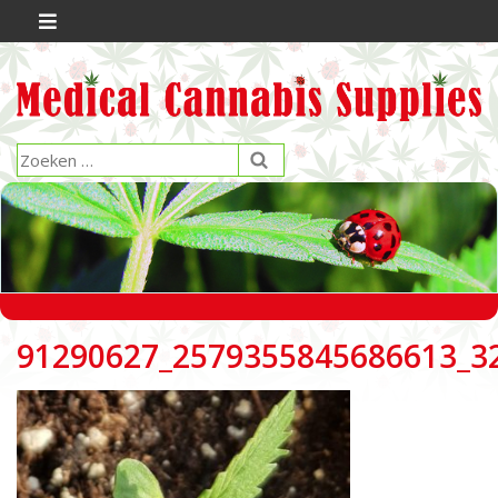
91290627_2579355845686613_3