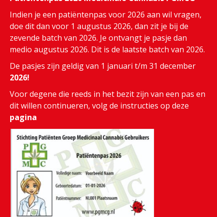
Indien je een patiëntenpas voor 2026 aan wil vragen,
doe dit dan voor 1 augustus 2026, dan zit je bij de
zevende batch van 2026. Je ontvangt je pasje dan
medio augustus 2026. Dit is de laatste batch van 2026.
De pasjes zijn geldig van 1 januari t/m 31 december
2026!
Voor degene die reeds in het bezit zijn van een pas en
dit willen continueren, volg de instructies op deze
pagina