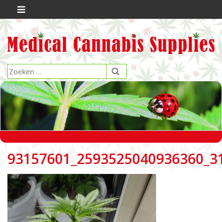
93157601_2593525040936360_3