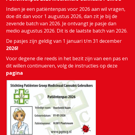
Indien je een patiëntenpas voor 2026 aan wil vragen,
doe dit dan voor 1 augustus 2026, dan zit je bij de
zevende batch van 2026. Je ontvangt je pasje dan
medio augustus 2026. Dit is de laatste batch van 2026.
De pasjes zijn geldig van 1 januari t/m 31 december
2026!
Voor degene die reeds in het bezit zijn van een pas en
dit willen continueren, volg de instructies op deze
pagina