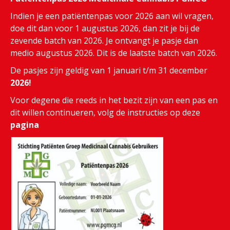
Indien je een patiëntenpas voor 2026 aan wil vragen,
doe dit dan voor 1 augustus 2026, dan zit je bij de
zevende batch van 2026. Je ontvangt je pasje dan
medio augustus 2026. Dit is de laatste batch van 2026.
De pasjes zijn geldig van 1 januari t/m 31 december
2026!
Voor degene die reeds in het bezit zijn van een pas en
dit willen continueren, volg de instructies op deze
pagina