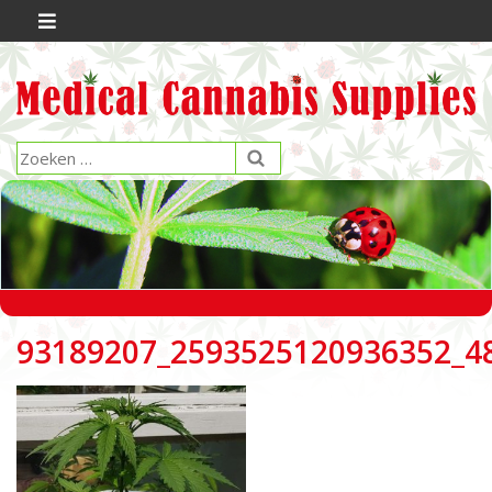
93189207_2593525120936352_4