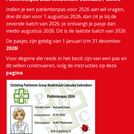
Indien je een patiëntenpas voor 2026 aan wil vragen,
doe dit dan voor 1 augustus 2026, dan zit je bij de
zevende batch van 2026. Je ontvangt je pasje dan
medio augustus 2026. Dit is de laatste batch van 2026.
De pasjes zijn geldig van 1 januari t/m 31 december
2026!
Voor degene die reeds in het bezit zijn van een pas en
dit willen continueren, volg de instructies op deze
pagina