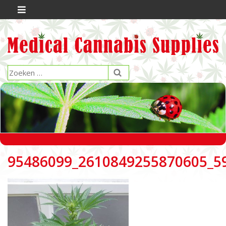
95486099_2610849255870605_5