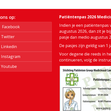
 ons op:
Patiëntenpas 2026 Medic
Indien je een patiëntenpas 
Facebook
augustus 2026, dan zit je bi
Twitter
pasje dan medio augustus 20
De pasjes zijn geldig van 1
Linkedin
Voor degene die reeds in het
Instagram
continueren, volg de instru
Youtube