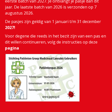
eerste batch van 2027. Je ontvangt je pasje dan dit
jaar. De laatste batch van 2026 is verzonden op 7
augustus 2026.
De pasjes zijn geldig van 1 januari t/m 31 december
2027!
Voor degene die reeds in het bezit zijn van een pas en
dit willen continueren, volg de instructies op deze
pagina