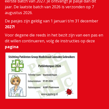
eerste batch van 2027. Je ontvangt je pasje dan dit
jaar. De laatste batch van 2026 is verzonden op 7
augustus 2026.
De pasjes zijn geldig van 1 januari t/m 31 december
2027!
Voor degene die reeds in het bezit zijn van een pas en
dit willen continueren, volg de instructies op deze
pagina