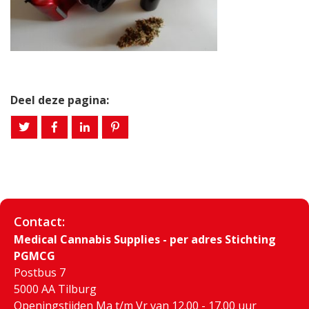
Deel deze pagina:
Contact:
Medical Cannabis Supplies - per adres Stichting
PGMCG
Postbus 7
5000 AA Tilburg
Openingstijden Ma t/m Vr van 12.00 - 17.00 uur