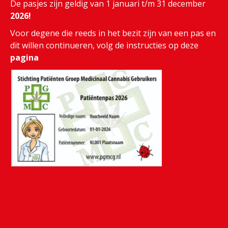
De pasjes zijn geldig van 1 januari t/m 31 december
2026!
Voor degene die reeds in het bezit zijn van een pas en
dit willen continueren, volg de instructies op deze
pagina