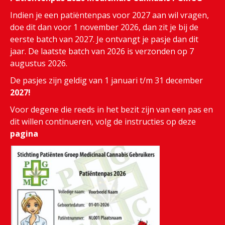
Indien je een patiëntenpas voor 2027 aan wil vragen,
doe dit dan voor 1 november 2026, dan zit je bij de
eerste batch van 2027. Je ontvangt je pasje dan dit
jaar. De laatste batch van 2026 is verzonden op 7
augustus 2026.
De pasjes zijn geldig van 1 januari t/m 31 december
2027!
Voor degene die reeds in het bezit zijn van een pas en
dit willen continueren, volg de instructies op deze
pagina