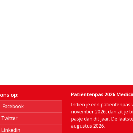
 ons op:
Patiëntenpas 2026 Medic
Indien je een patiëntenpas 
Facebook
november 2026, dan zit je bi
Twitter
pasje dan dit jaar. De laats
augustus 2026.
Linkedin