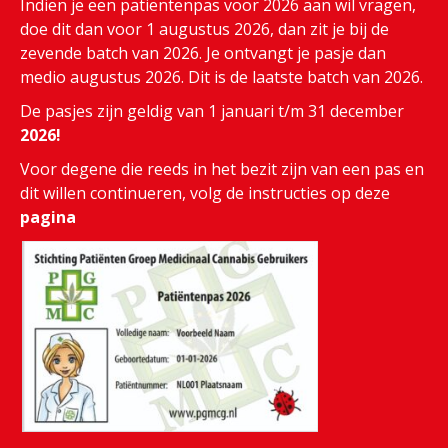
Indien je een patiëntenpas voor 2026 aan wil vragen,
doe dit dan voor 1 augustus 2026, dan zit je bij de
zevende batch van 2026. Je ontvangt je pasje dan
medio augustus 2026. Dit is de laatste batch van 2026.
De pasjes zijn geldig van 1 januari t/m 31 december
2026!
Voor degene die reeds in het bezit zijn van een pas en
dit willen continueren, volg de instructies op deze
pagina