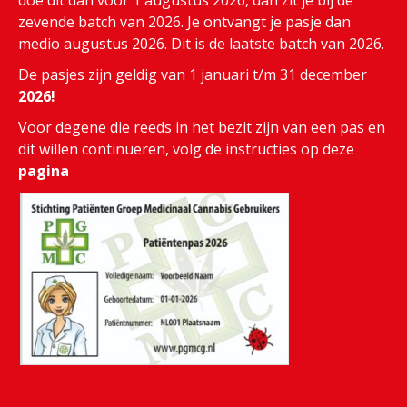
doe dit dan voor 1 augustus 2026, dan zit je bij de
zevende batch van 2026. Je ontvangt je pasje dan
medio augustus 2026. Dit is de laatste batch van 2026.
De pasjes zijn geldig van 1 januari t/m 31 december
2026!
Voor degene die reeds in het bezit zijn van een pas en
dit willen continueren, volg de instructies op deze
pagina