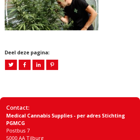
Deel deze pagina:
Contact:
Medical Cannabis Supplies - per adres Stichting
PGMCG
Postbus 7
5000 AA Tilburg