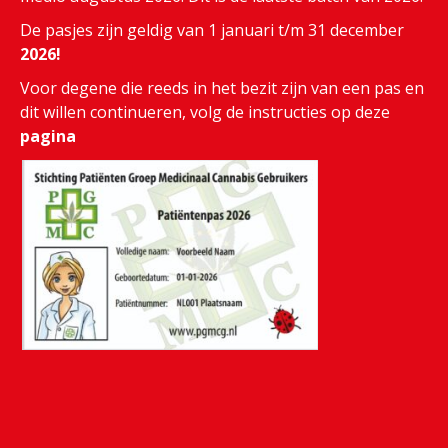
De pasjes zijn geldig van 1 januari t/m 31 december
2026!
Voor degene die reeds in het bezit zijn van een pas en
dit willen continueren, volg de instructies op deze
pagina