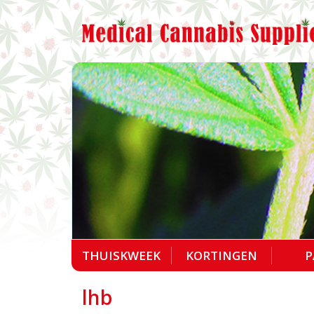
THUISKWEEK
KORTINGEN
P
lhb