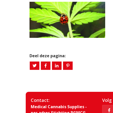
Deel deze pagina:
Contact:
Volg
Medical Cannabis Supplies -
per adres Stichting PGMCG