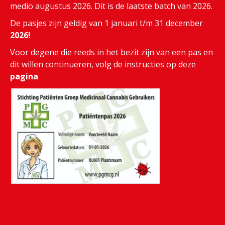
medio augustus 2026. Dit is de laatste batch van 2026.
De pasjes zijn geldig van 1 januari t/m 31 december
2026!
Voor degene die reeds in het bezit zijn van een pas en
dit willen continueren, volg de instructies op deze
pagina