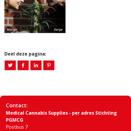
Deel deze pagina:
Contact:
Medical Cannabis Supplies - per adres Stichting
PGMCG
Postbus 7