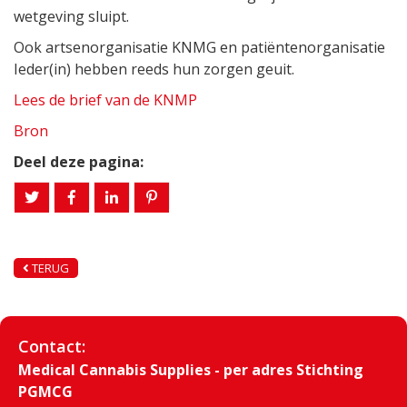
wetgeving sluipt.
Ook artsenorganisatie KNMG en patiëntenorganisatie
Ieder(in) hebben reeds hun zorgen geuit.
Lees de brief van de KNMP
Bron
Deel deze pagina:
TERUG
Contact:
Medical Cannabis Supplies - per adres Stichting
PGMCG