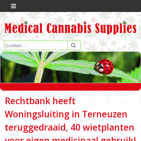
Rechtbank heeft
Woningsluiting in Terneuzen
teruggedraaid, 40 wietplanten
voor eigen medicinaal gebruik!