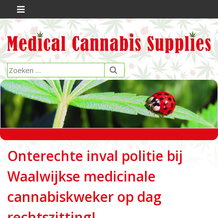
Onterechte inval politie bij
Waalwijkse medicinale
cannabiskweker op dag
rechtszitting!